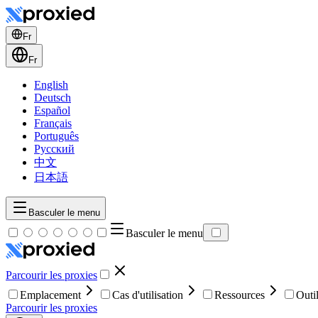
Fr
Fr
English
Deutsch
Español
Français
Português
Русский
中文
日本語
Basculer le menu
Basculer le menu
Parcourir les proxies
Emplacement
Cas d'utilisation
Ressources
Outi
Parcourir les proxies