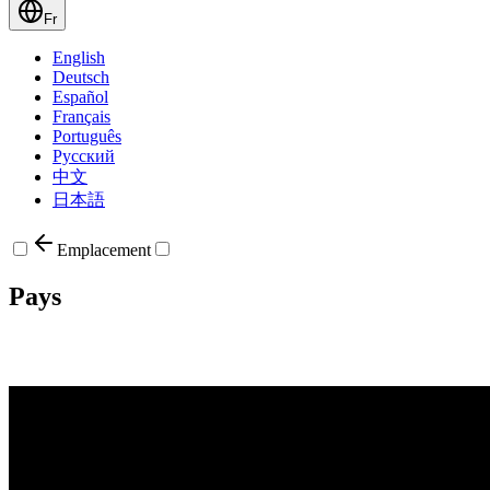
Fr
English
Deutsch
Español
Français
Português
Русский
中文
日本語
Emplacement
Pays