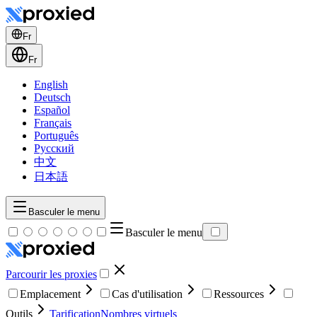
Fr
Fr
English
Deutsch
Español
Français
Português
Русский
中文
日本語
Basculer le menu
Basculer le menu
Parcourir les proxies
Emplacement
Cas d'utilisation
Ressources
Outils
Tarification
Nombres virtuels