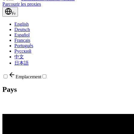
Parcourir les proxies
Fr
English
Deutsch
Español
Français
Português
Русский
中文
日本語
Emplacement
Pays