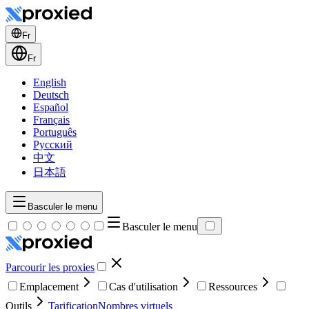
Fr
Fr
English
Deutsch
Español
Français
Português
Русский
中文
日本語
Basculer le menu
Basculer le menu
Parcourir les proxies
Emplacement
Cas d'utilisation
Ressources
Outils
Tarification
Nombres virtuels