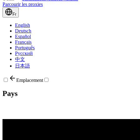
Parcourir les proxies
Fr
English
Deutsch
Español
Français
Português
Русский
中文
日本語
Emplacement
Pays