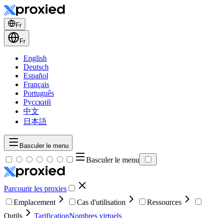
Fr
Fr
English
Deutsch
Español
Français
Português
Русский
中文
日本語
Basculer le menu
Basculer le menu
Parcourir les proxies
Emplacement
Cas d'utilisation
Ressources
Outils
Tarification
Nombres virtuels