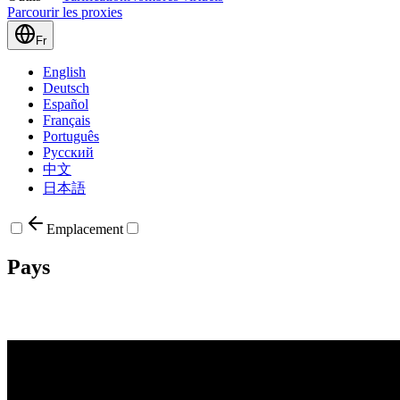
Parcourir les proxies
Fr
English
Deutsch
Español
Français
Português
Русский
中文
日本語
Emplacement
Pays