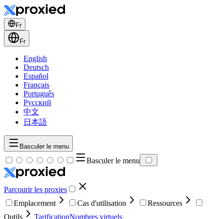
Fr
Fr
English
Deutsch
Español
Français
Português
Русский
中文
日本語
Basculer le menu
Basculer le menu
Parcourir les proxies
Emplacement
Cas d'utilisation
Ressources
Outils
Tarification
Nombres virtuels