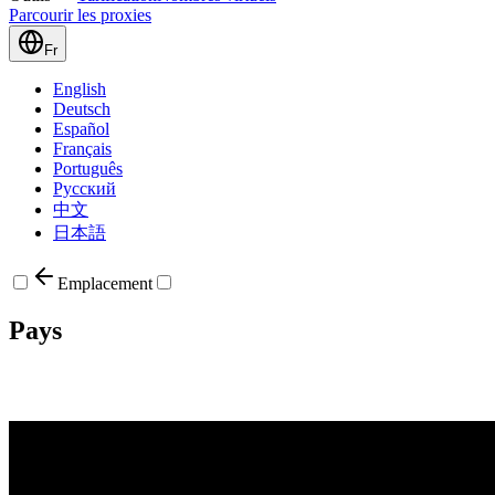
Parcourir les proxies
Fr
English
Deutsch
Español
Français
Português
Русский
中文
日本語
Emplacement
Pays