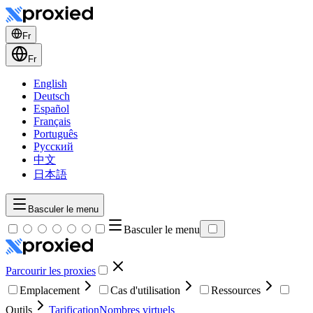
Fr
Fr
English
Deutsch
Español
Français
Português
Русский
中文
日本語
Basculer le menu
Basculer le menu
Parcourir les proxies
Emplacement
Cas d'utilisation
Ressources
Outils
Tarification
Nombres virtuels