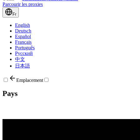
Parcourir les proxies
Fr
English
Deutsch
Español
Français
Português
Русский
中文
日本語
Emplacement
Pays