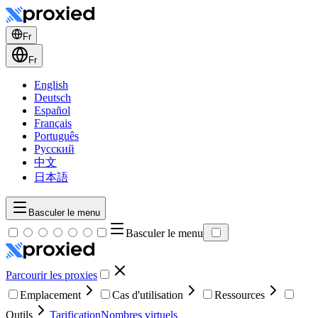
Fr
Fr
English
Deutsch
Español
Français
Português
Русский
中文
日本語
Basculer le menu
Basculer le menu
Parcourir les proxies
Emplacement
Cas d'utilisation
Ressources
Outils
Tarification
Nombres virtuels