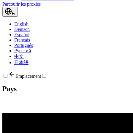
Parcourir les proxies
Fr
English
Deutsch
Español
Français
Português
Русский
中文
日本語
Emplacement
Pays