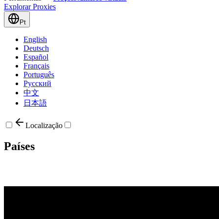
Explorar Proxies
Pt
English
Deutsch
Español
Français
Português
Русский
中文
日本語
Localização
Países