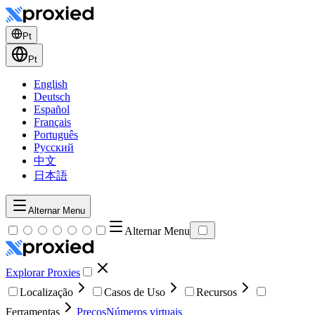
Pt
Pt
English
Deutsch
Español
Français
Português
Русский
中文
日本語
Alternar Menu
Alternar Menu
Explorar Proxies
Localização
Casos de Uso
Recursos
Ferramentas
Preços
Números virtuais