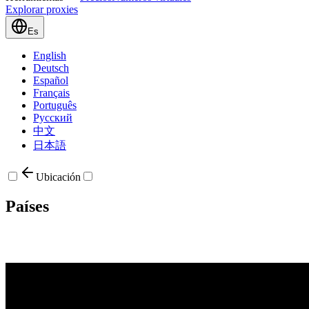
Explorar proxies
Es
English
Deutsch
Español
Français
Português
Русский
中文
日本語
Ubicación
Países