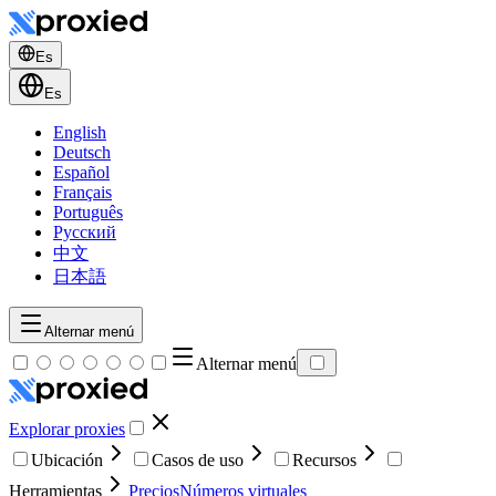
Es
Es
English
Deutsch
Español
Français
Português
Русский
中文
日本語
Alternar menú
Alternar menú
Explorar proxies
Ubicación
Casos de uso
Recursos
Herramientas
Precios
Números virtuales