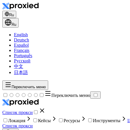
Ru
Ru
English
Deutsch
Español
Français
Português
Русский
中文
日本語
Переключить меню
Переключить меню
Список прокси
Локация
Кейсы
Ресурсы
Инструменты
Список прокси