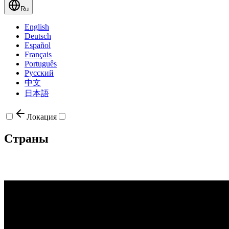
Ru
English
Deutsch
Español
Français
Português
Русский
中文
日本語
Локация
Страны