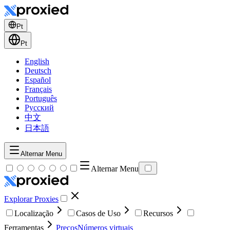
Pt
Pt
English
Deutsch
Español
Français
Português
Русский
中文
日本語
Alternar Menu
Alternar Menu
Explorar Proxies
Localização
Casos de Uso
Recursos
Ferramentas
Preços
Números virtuais