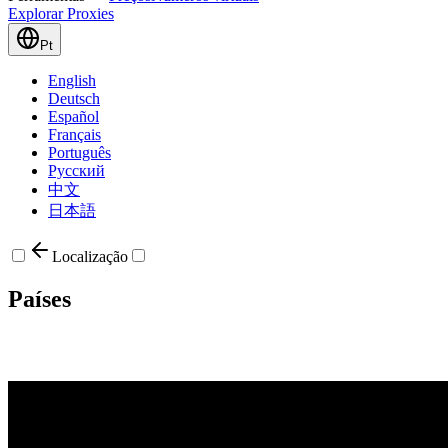
Explorar Proxies
Pt
English
Deutsch
Español
Français
Português
Русский
中文
日本語
Localização
Países