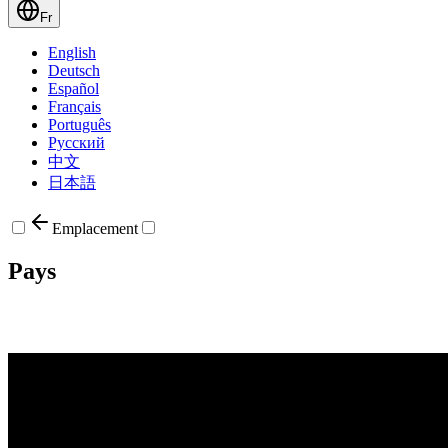
Fr
English
Deutsch
Español
Français
Português
Русский
中文
日本語
Emplacement
Pays