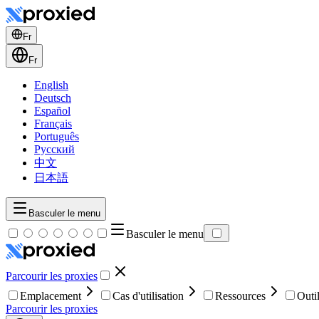
Fr
Fr
English
Deutsch
Español
Français
Português
Русский
中文
日本語
Basculer le menu
Basculer le menu
Parcourir les proxies
Emplacement
Cas d'utilisation
Ressources
Outi
Parcourir les proxies