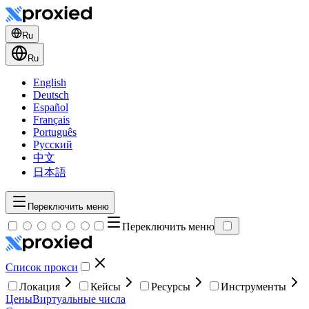
Ru
Ru
English
Deutsch
Español
Français
Português
Русский
中文
日本語
Переключить меню
Переключить меню
Список прокси
Локация
Кейсы
Ресурсы
Инструменты
Цены
Виртуальные числа