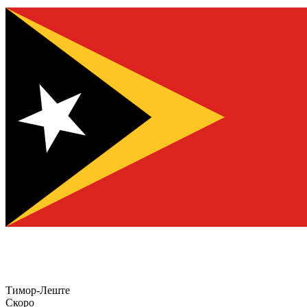
Тимор-Леште
Скоро