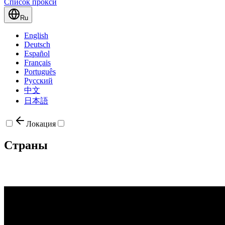
Список прокси
Ru
English
Deutsch
Español
Français
Português
Русский
中文
日本語
Локация
Страны