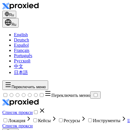
Ru
Ru
English
Deutsch
Español
Français
Português
Русский
中文
日本語
Переключить меню
Переключить меню
Список прокси
Локация
Кейсы
Ресурсы
Инструменты
Список прокси