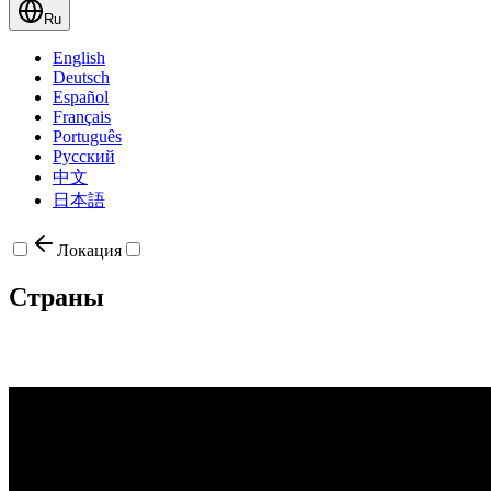
Ru
English
Deutsch
Español
Français
Português
Русский
中文
日本語
Локация
Страны