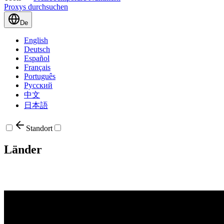
Proxys durchsuchen
De
English
Deutsch
Español
Français
Português
Русский
中文
日本語
Standort
Länder