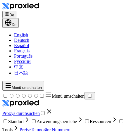
De
De
English
Deutsch
Español
Français
Português
Русский
中文
日本語
Menü umschalten
Menü umschalten
Proxys durchsuchen
Standort
Anwendungsbereiche
Ressourcen
Tools
Preise
Temporäre Nummern