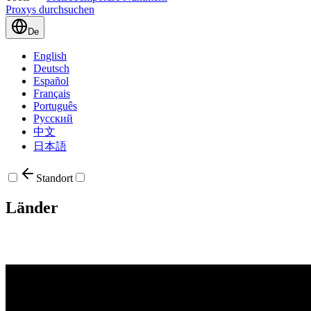
Proxys durchsuchen
De
English
Deutsch
Español
Français
Português
Русский
中文
日本語
Standort
Länder