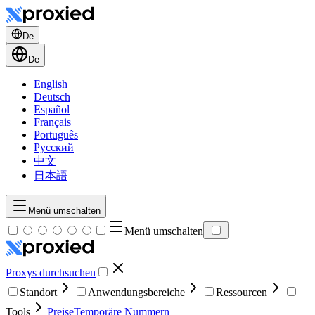
De
De
English
Deutsch
Español
Français
Português
Русский
中文
日本語
Menü umschalten
Menü umschalten
Proxys durchsuchen
Standort
Anwendungsbereiche
Ressourcen
Tools
Preise
Temporäre Nummern