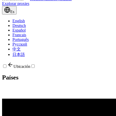
Explorar proxies
Es
English
Deutsch
Español
Français
Português
Русский
中文
日本語
Ubicación
Países