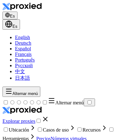
Es
Es
English
Deutsch
Español
Français
Português
Русский
中文
日本語
Alternar menú
Alternar menú
Explorar proxies
Ubicación
Casos de uso
Recursos
Herramientas
Precios
Números virtuales