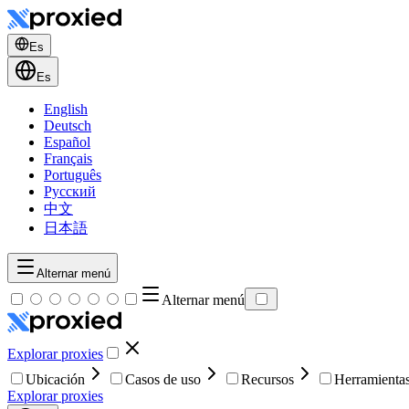
Es
Es
English
Deutsch
Español
Français
Português
Русский
中文
日本語
Alternar menú
Alternar menú
Explorar proxies
Ubicación
Casos de uso
Recursos
Herramienta
Explorar proxies