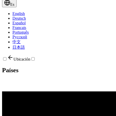
Es
English
Deutsch
Español
Français
Português
Русский
中文
日本語
Ubicación
Países