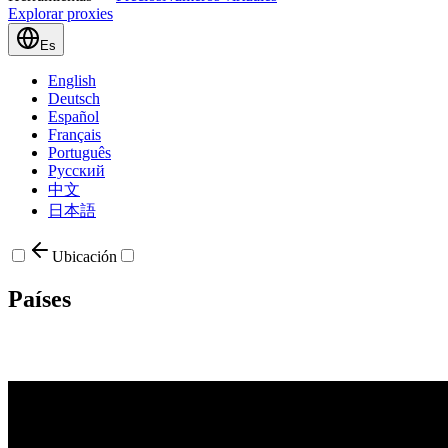
Explorar proxies
Es
English
Deutsch
Español
Français
Português
Русский
中文
日本語
Ubicación
Países