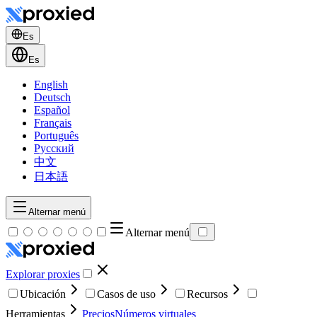
Es
Es
English
Deutsch
Español
Français
Português
Русский
中文
日本語
Alternar menú
Alternar menú
Explorar proxies
Ubicación
Casos de uso
Recursos
Herramientas
Precios
Números virtuales