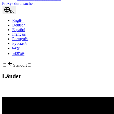
Proxys durchsuchen
De
English
Deutsch
Español
Français
Português
Русский
中文
日本語
Standort
Länder