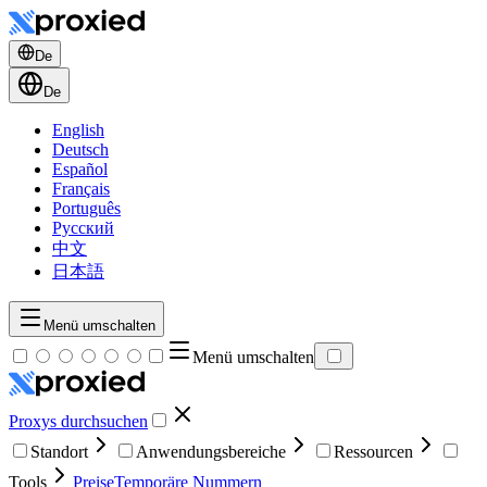
De
De
English
Deutsch
Español
Français
Português
Русский
中文
日本語
Menü umschalten
Menü umschalten
Proxys durchsuchen
Standort
Anwendungsbereiche
Ressourcen
Tools
Preise
Temporäre Nummern