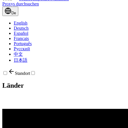
Proxys durchsuchen
De
English
Deutsch
Español
Français
Português
Русский
中文
日本語
Standort
Länder