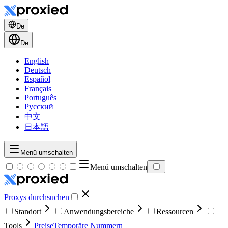
De
De
English
Deutsch
Español
Français
Português
Русский
中文
日本語
Menü umschalten
Menü umschalten
Proxys durchsuchen
Standort
Anwendungsbereiche
Ressourcen
Tools
Preise
Temporäre Nummern