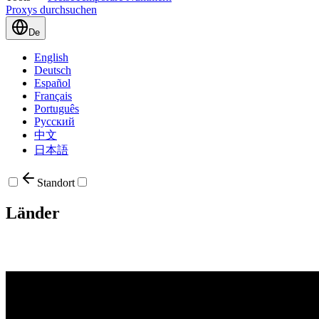
Proxys durchsuchen
De
English
Deutsch
Español
Français
Português
Русский
中文
日本語
Standort
Länder