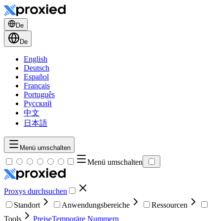
De
De
English
Deutsch
Español
Français
Português
Русский
中文
日本語
Menü umschalten
Menü umschalten
Proxys durchsuchen
Standort
Anwendungsbereiche
Ressourcen
Tools
Preise
Temporäre Nummern