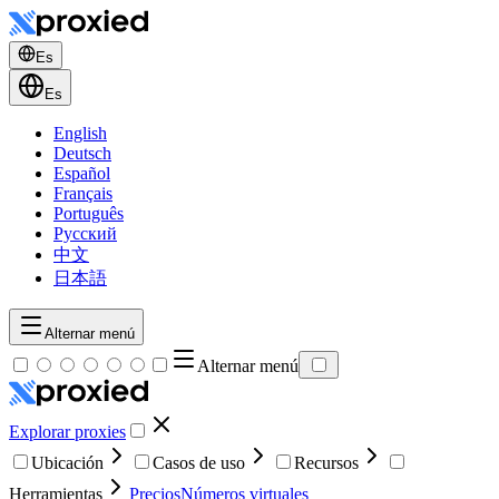
Es
Es
English
Deutsch
Español
Français
Português
Русский
中文
日本語
Alternar menú
Alternar menú
Explorar proxies
Ubicación
Casos de uso
Recursos
Herramientas
Precios
Números virtuales