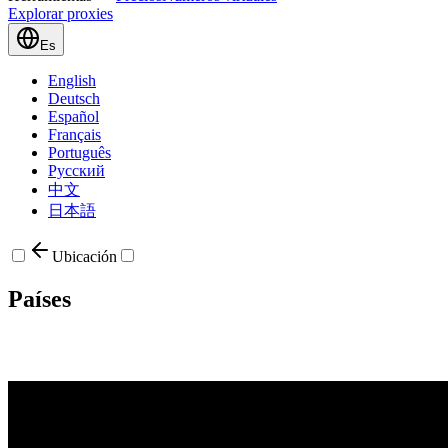
Explorar proxies
Es
English
Deutsch
Español
Français
Português
Русский
中文
日本語
Ubicación
Países