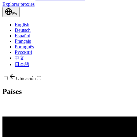
Explorar proxies
Es
English
Deutsch
Español
Français
Português
Русский
中文
日本語
Ubicación
Países