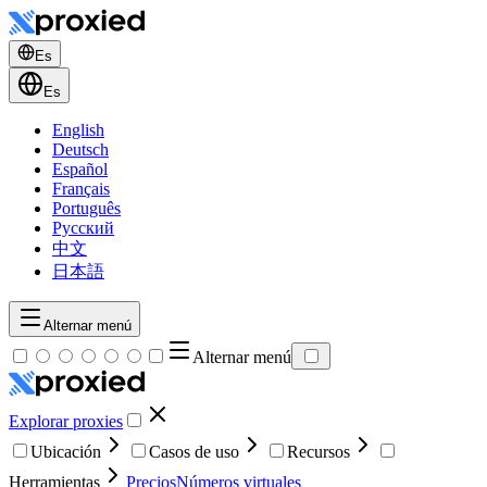
Es
Es
English
Deutsch
Español
Français
Português
Русский
中文
日本語
Alternar menú
Alternar menú
Explorar proxies
Ubicación
Casos de uso
Recursos
Herramientas
Precios
Números virtuales