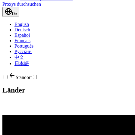
Proxys durchsuchen
De
English
Deutsch
Español
Français
Português
Русский
中文
日本語
Standort
Länder