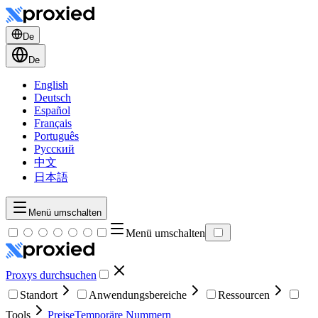
De
De
English
Deutsch
Español
Français
Português
Русский
中文
日本語
Menü umschalten
Menü umschalten
Proxys durchsuchen
Standort
Anwendungsbereiche
Ressourcen
Tools
Preise
Temporäre Nummern